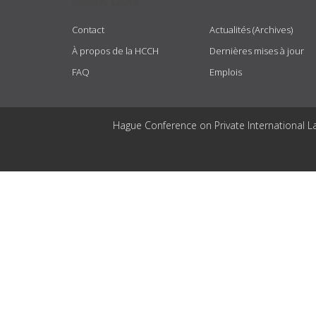
USEFUL LINKS
Contact
Actualités (Archives)
À propos de la HCCH
Dernières mises à jour
FAQ
Emplois
Hague Conference on Private International L