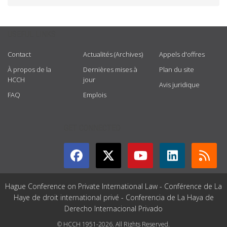
USEFUL LINKS
Contact
Actualités (Archives)
Appels d'offres
À propos de la
Dernières mises à
Plan du site
HCCH
jour
Avis juridique
FAQ
Emplois
GET CONNECTED
Hague Conference on Private International Law - Conférence de La
Haye de droit international privé - Conferencia de La Haya de
Derecho Internacional Privado
© HCCH 1951-2026. All Rights Reserved.