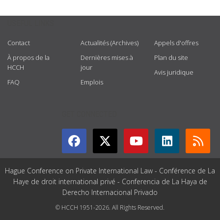
USEFUL LINKS
Contact
Actualités (Archives)
Appels d'offres
À propos de la
Dernières mises à
Plan du site
HCCH
jour
Avis juridique
FAQ
Emplois
GET CONNECTED
Hague Conference on Private International Law - Conférence de La
Haye de droit international privé - Conferencia de La Haya de
Derecho Internacional Privado
© HCCH 1951-2026. All Rights Reserved.