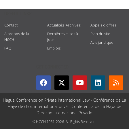
USEFUL LINKS
Contact
Actualités (Archives)
Appels d'offres
À propos de la
Dernières mises à
Plan du site
HCCH
jour
Avis juridique
FAQ
Emplois
GET CONNECTED
Hague Conference on Private International Law - Conférence de La
Haye de droit international privé - Conferencia de La Haya de
Derecho Internacional Privado
© HCCH 1951-2026. All Rights Reserved.