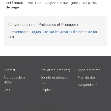
Référence
Vol. 3, No. 12 (Special Issue – June 2012), p. 204
de page
Conventions (incl. Protocoles et Principes)
Convention du 30 juin 2005 sur les accords d'élection de for
[37]
USEFUL LINKS
Contact
Actualités (Archives)
Appels d'offres
À propos de la
Dernières mises à
Plan du site
HCCH
jour
Avis juridique
FAQ
Emplois
GET CONNECTED