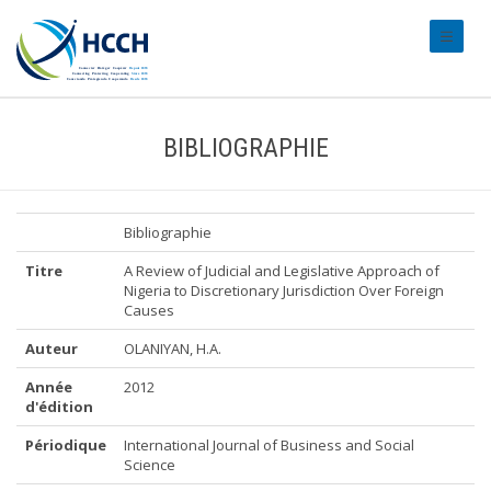
#transl
BIBLIOGRAPHIE
Bibliographie
Titre
A Review of Judicial and Legislative Approach of
Nigeria to Discretionary Jurisdiction Over Foreign
Causes
Auteur
OLANIYAN, H.A.
Année
2012
d'édition
Périodique
International Journal of Business and Social
Science