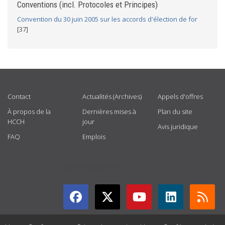
Conventions (incl. Protocoles et Principes)
Convention du 30 juin 2005 sur les accords d'élection de for
[37]
USEFUL LINKS
Contact
Actualités (Archives)
Appels d'offres
À propos de la
Dernières mises à
Plan du site
HCCH
jour
Avis juridique
FAQ
Emplois
GET CONNECTED