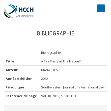
#transl
BIBLIOGRAPHIE
Bibliographie
Titre
A Tea Party at The Hague?
Auteur
BRAND, R.A.
Année d'édition
2012
Périodique
Southwestern Journal of International Law
Référence de page
Vol. 18, 2012, p. 101-118