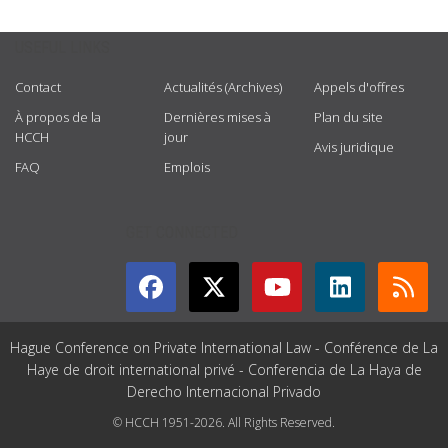
USEFUL LINKS
Contact
Actualités (Archives)
Appels d'offres
À propos de la
Dernières mises à
Plan du site
HCCH
jour
Avis juridique
FAQ
Emplois
GET CONNECTED
Hague Conference on Private International Law - Conférence de La
Haye de droit international privé - Conferencia de La Haya de
Derecho Internacional Privado
© HCCH 1951-2026. All Rights Reserved.