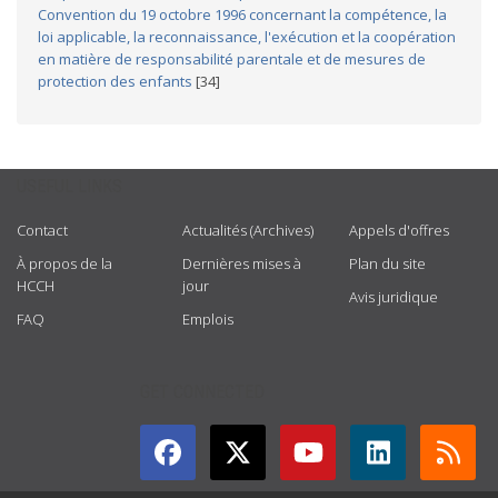
Convention du 19 octobre 1996 concernant la compétence, la
loi applicable, la reconnaissance, l'exécution et la coopération
en matière de responsabilité parentale et de mesures de
protection des enfants
[34]
USEFUL LINKS
Contact
Actualités (Archives)
Appels d'offres
À propos de la
Dernières mises à
Plan du site
HCCH
jour
Avis juridique
FAQ
Emplois
GET CONNECTED