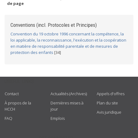
de page
Conventions (incl. Protocoles et Principes)
Convention du 19 octobre 1996 concernant la compétence, la
loi applicable, la reconnaissance, l'exécution et la coopération
en matière de responsabilité parentale et de mesures de
protection des enfants
[34]
USEFUL LINKS
Contact
Actualités (Archives)
Appels d'offres
À propos de la
Dernières mises à
Plan du site
HCCH
jour
Avis juridique
FAQ
Emplois