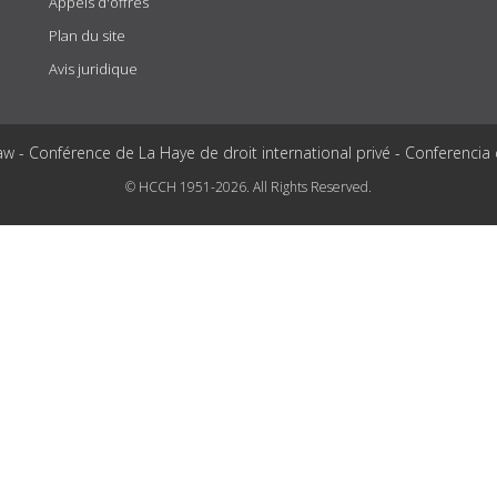
Appels d'offres
Plan du site
Avis juridique
aw - Conférence de La Haye de droit international privé - Conferencia
© HCCH 1951-2026. All Rights Reserved.