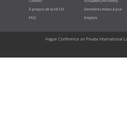
Contact
Actualités (Archives)
À propos de la HCCH
Dernières mises à jour
FAQ
Emplois
Hague Conference on Private International L