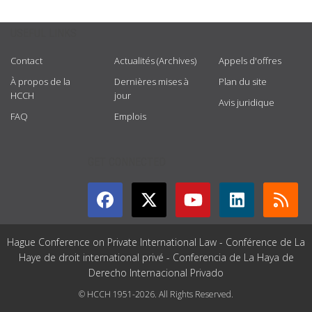
USEFUL LINKS
Contact
Actualités (Archives)
Appels d'offres
À propos de la
Dernières mises à
Plan du site
HCCH
jour
Avis juridique
FAQ
Emplois
GET CONNECTED
Hague Conference on Private International Law - Conférence de La
Haye de droit international privé - Conferencia de La Haya de
Derecho Internacional Privado
© HCCH 1951-2026. All Rights Reserved.