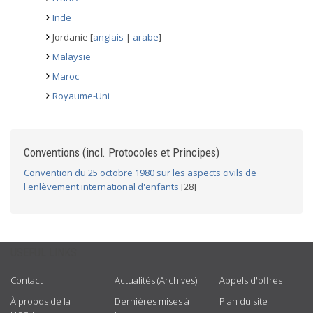
Inde
Jordanie [
anglais
|
arabe
]
Malaysie
Maroc
Royaume-Uni
Conventions (incl. Protocoles et Principes)
Convention du 25 octobre 1980 sur les aspects civils de
l'enlèvement international d'enfants
[28]
USEFUL LINKS
Contact
Actualités (Archives)
Appels d'offres
À propos de la
Dernières mises à
Plan du site