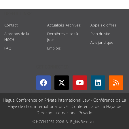
USEFUL LINKS
Contact
Actualités (Archives)
Appels d'offres
À propos de la
Dernières mises à
Plan du site
HCCH
jour
Avis juridique
FAQ
Emplois
GET CONNECTED
Hague Conference on Private International Law - Conférence de La
Haye de droit international privé - Conferencia de La Haya de
Derecho Internacional Privado
© HCCH 1951-2026. All Rights Reserved.