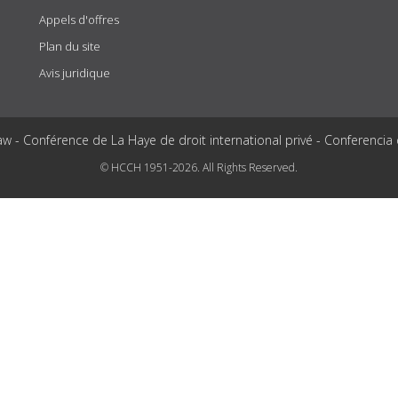
Appels d'offres
Plan du site
Avis juridique
aw - Conférence de La Haye de droit international privé - Conferencia
© HCCH 1951-2026. All Rights Reserved.