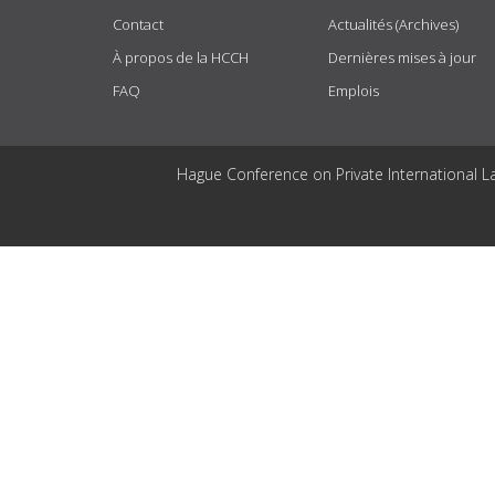
Contact
Actualités (Archives)
À propos de la HCCH
Dernières mises à jour
FAQ
Emplois
Hague Conference on Private International L