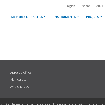
Autre
English
Español
MEMBRES ET PARTIES
INSTRUMENTS
PROJETS
Appels d'offres
Plan du site
Avis juridique
aw - Conférence de La Haye de droit international privé - Conferencia