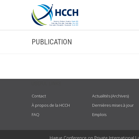
PUBLICATION
USEFUL LINKS
Contact
Actualités (Archives)
À propos de la HCCH
Dernières mises à jour
FAQ
Emplois
Hague Conference on Private International L