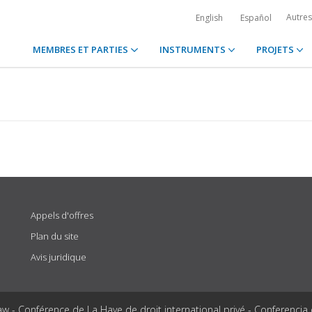
Autre
English
Español
MEMBRES ET PARTIES
INSTRUMENTS
PROJETS
Appels d'offres
Plan du site
Avis juridique
aw - Conférence de La Haye de droit international privé - Conferencia