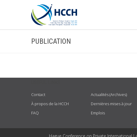
PUBLICATION
USEFUL LINKS
Contact
Actualités (Archives)
À propos de la HCCH
Dernières mises à jour
FAQ
Emplois
Hague Conference on Private International L