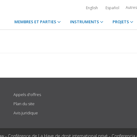
Autre
English
Español
MEMBRES ET PARTIES
INSTRUMENTS
PROJETS
Appels d'offres
Plan du site
Avis juridique
aw - Conférence de La Haye de droit international privé - Conferencia