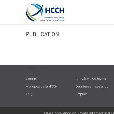
PUBLICATION
USEFUL LINKS
Contact
Actualités (Archives)
À propos de la HCCH
Dernières mises à jour
FAQ
Emplois
Hague Conference on Private International L