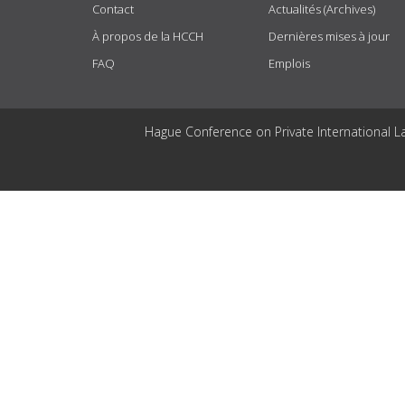
Contact
Actualités (Archives)
À propos de la HCCH
Dernières mises à jour
FAQ
Emplois
Hague Conference on Private International L