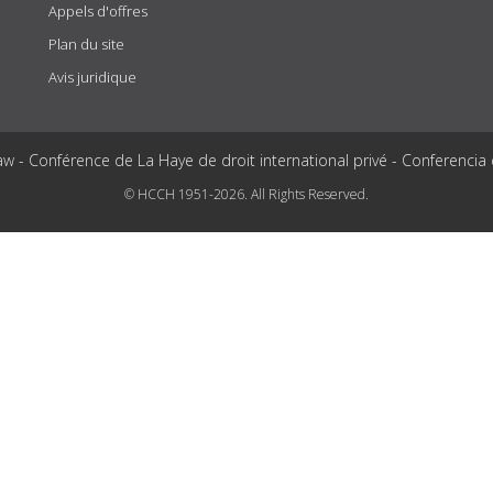
Appels d'offres
Plan du site
Avis juridique
aw - Conférence de La Haye de droit international privé - Conferencia
© HCCH 1951-2026. All Rights Reserved.