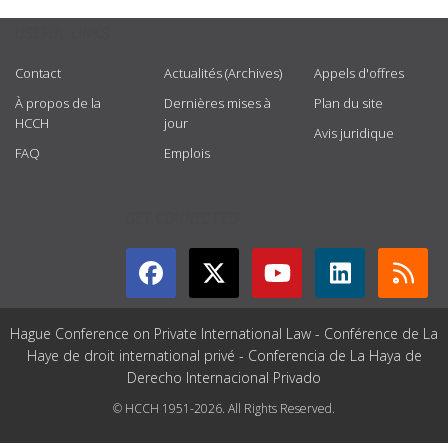
USEFUL LINKS
Contact
Actualités (Archives)
Appels d'offres
À propos de la
Dernières mises à
Plan du site
HCCH
jour
Avis juridique
FAQ
Emplois
GET CONNECTED
Hague Conference on Private International Law - Conférence de La
Haye de droit international privé - Conferencia de La Haya de
Derecho Internacional Privado
© HCCH 1951-2026. All Rights Reserved.