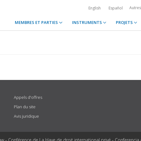
Autre
English
Español
MEMBRES ET PARTIES
INSTRUMENTS
PROJETS
Appels d'offres
Plan du site
Avis juridique
aw - Conférence de La Haye de droit international privé - Conferencia