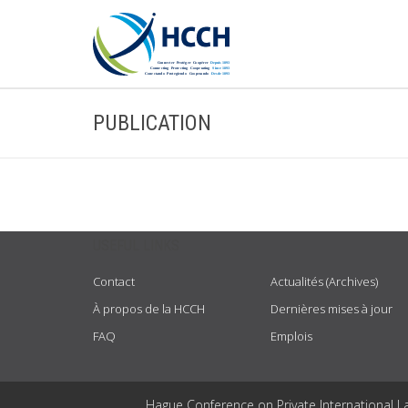
PUBLICATION
USEFUL LINKS
Contact
Actualités (Archives)
À propos de la HCCH
Dernières mises à jour
FAQ
Emplois
Hague Conference on Private International L