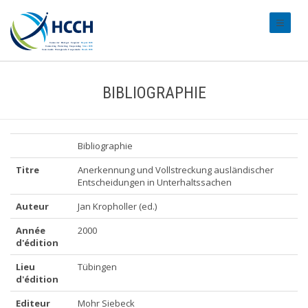
#transl
BIBLIOGRAPHIE
Bibliographie
Titre
Anerkennung und Vollstreckung ausländischer
Entscheidungen in Unterhaltssachen
Auteur
Jan Kropholler (ed.)
Année
2000
d'édition
Lieu
Tübingen
d'édition
Editeur
Mohr Siebeck