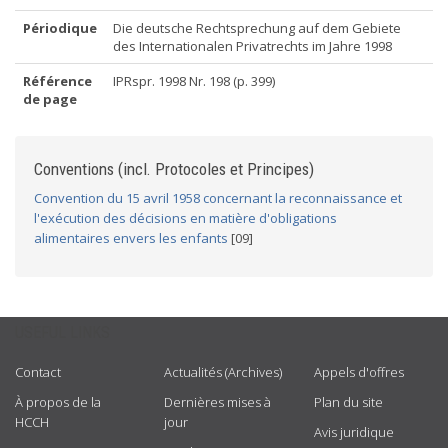
Périodique
Die deutsche Rechtsprechung auf dem Gebiete
des Internationalen Privatrechts im Jahre 1998
Référence
IPRspr. 1998 Nr. 198 (p. 399)
de page
Conventions (incl. Protocoles et Principes)
Convention du 15 avril 1958 concernant la reconnaissance et
l'exécution des décisions en matière d'obligations
alimentaires envers les enfants
[09]
USEFUL LINKS
Contact
Actualités (Archives)
Appels d'offres
À propos de la
Dernières mises à
Plan du site
HCCH
jour
Avis juridique