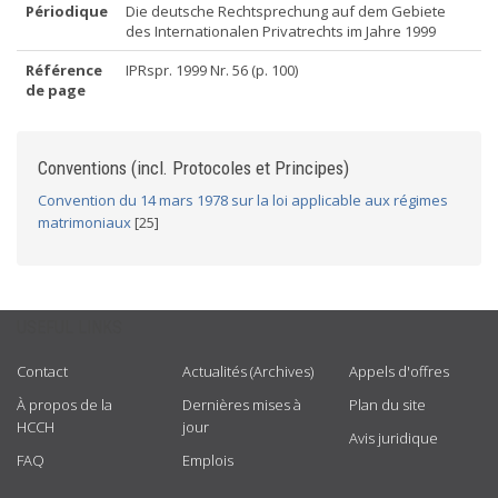
Périodique
Die deutsche Rechtsprechung auf dem Gebiete
des Internationalen Privatrechts im Jahre 1999
Référence
IPRspr. 1999 Nr. 56 (p. 100)
de page
Conventions (incl. Protocoles et Principes)
Convention du 14 mars 1978 sur la loi applicable aux régimes
matrimoniaux
[25]
USEFUL LINKS
Contact
Actualités (Archives)
Appels d'offres
À propos de la
Dernières mises à
Plan du site
HCCH
jour
Avis juridique
FAQ
Emplois