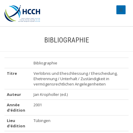
#transl
BIBLIOGRAPHIE
Bibliographie
Titre
Verlöbnis und Eheschliessung / Ehescheidung,
Ehetrennung / Unterhalt / Zuständigkeit in
vermögensrechtlichen Angelegenheiten
Auteur
Jan Kropholler (ed.)
Année
2001
d'édition
Lieu
Tübingen
d'édition