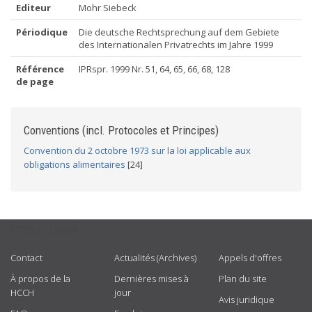
Editeur
Mohr Siebeck
Périodique
Die deutsche Rechtsprechung auf dem Gebiete
des Internationalen Privatrechts im Jahre 1999
Référence
IPRspr. 1999 Nr. 51, 64, 65, 66, 68, 128
de page
Conventions (incl. Protocoles et Principes)
Convention du 2 octobre 1973 sur la loi applicable aux
obligations alimentaires
[24]
USEFUL LINKS
Contact
Actualités (Archives)
Appels d'offres
À propos de la
Dernières mises à
Plan du site
HCCH
jour
Avis juridique