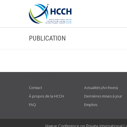
PUBLICATION
USEFUL LINKS
Contact
Actualités (Archives)
À propos de la HCCH
Dernières mises à jour
FAQ
Emplois
Hague Conference on Private International L