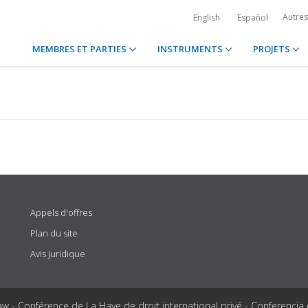
Autre
English
Español
MEMBRES ET PARTIES
INSTRUMENTS
PROJETS
Appels d'offres
Plan du site
Avis juridique
aw - Conférence de La Haye de droit international privé - Conferencia