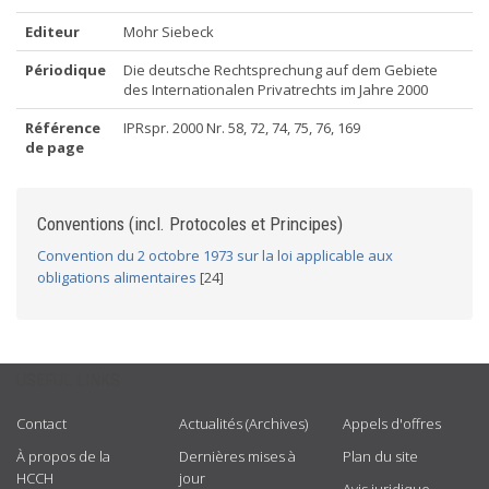
Editeur
Mohr Siebeck
Périodique
Die deutsche Rechtsprechung auf dem Gebiete
des Internationalen Privatrechts im Jahre 2000
Référence
IPRspr. 2000 Nr. 58, 72, 74, 75, 76, 169
de page
Conventions (incl. Protocoles et Principes)
Convention du 2 octobre 1973 sur la loi applicable aux
obligations alimentaires
[24]
USEFUL LINKS
Contact
Actualités (Archives)
Appels d'offres
À propos de la
Dernières mises à
Plan du site
HCCH
jour