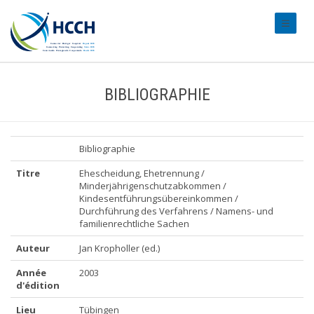
#transl
BIBLIOGRAPHIE
Bibliographie
Titre
Ehescheidung, Ehetrennung /
Minderjährigenschutzabkommen /
Kindesentführungsübereinkommen /
Durchführung des Verfahrens / Namens- und
familienrechtliche Sachen
Auteur
Jan Kropholler (ed.)
Année
2003
d'édition
Lieu
Tübingen