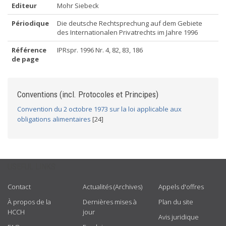
Editeur
Mohr Siebeck
Périodique
Die deutsche Rechtsprechung auf dem Gebiete
des Internationalen Privatrechts im Jahre 1996
Référence
IPRspr. 1996 Nr. 4, 82, 83, 186
de page
Conventions (incl. Protocoles et Principes)
Convention du 2 octobre 1973 sur la loi applicable aux
obligations alimentaires
[24]
USEFUL LINKS
Contact
Actualités (Archives)
Appels d'offres
À propos de la
Dernières mises à
Plan du site
HCCH
jour
Avis juridique