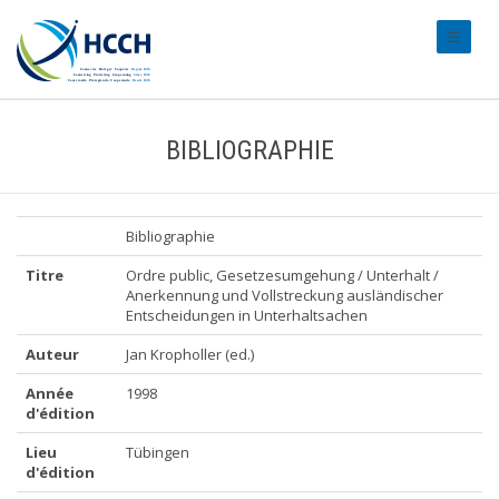
#transl
BIBLIOGRAPHIE
Bibliographie
Titre
Ordre public, Gesetzesumgehung / Unterhalt /
Anerkennung und Vollstreckung ausländischer
Entscheidungen in Unterhaltsachen
Auteur
Jan Kropholler (ed.)
Année
1998
d'édition
Lieu
Tübingen
d'édition