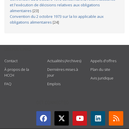
et l'exécution de décisions relatives aux obligations
alimentaires
[23]
Convention du 2 octobre 1973 sur la loi applicable aux
obligations alimentaires
[24]
USEFUL LINKS
Contact
Actualités (Archives)
Appels d'offres
À propos de la
Dernières mises à
Plan du site
HCCH
jour
Avis juridique
FAQ
Emplois
GET CONNECTED