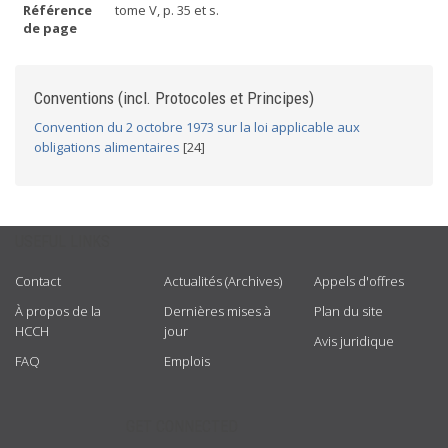
Référence
tome V, p. 35 et s.
de page
Conventions (incl. Protocoles et Principes)
Convention du 2 octobre 1973 sur la loi applicable aux
obligations alimentaires
[24]
USEFUL LINKS
Contact
Actualités (Archives)
Appels d'offres
À propos de la
Dernières mises à
Plan du site
HCCH
jour
Avis juridique
FAQ
Emplois
GET CONNECTED