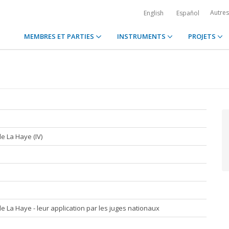
Autre
English
Español
MEMBRES ET PARTIES
INSTRUMENTS
PROJETS
e La Haye (IV)
 La Haye - leur application par les juges nationaux