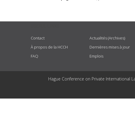
USEFUL LINKS
Contact
Actualités (Archives)
À propos de la HCCH
Dernières mises à jour
FAQ
Emplois
Hague Conference on Private International L