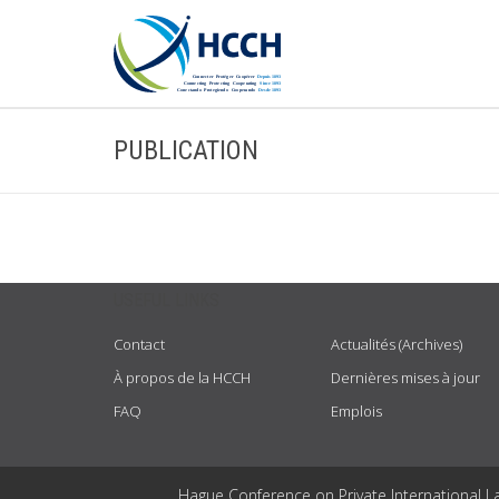
PUBLICATION
USEFUL LINKS
Contact
Actualités (Archives)
À propos de la HCCH
Dernières mises à jour
FAQ
Emplois
Hague Conference on Private International L