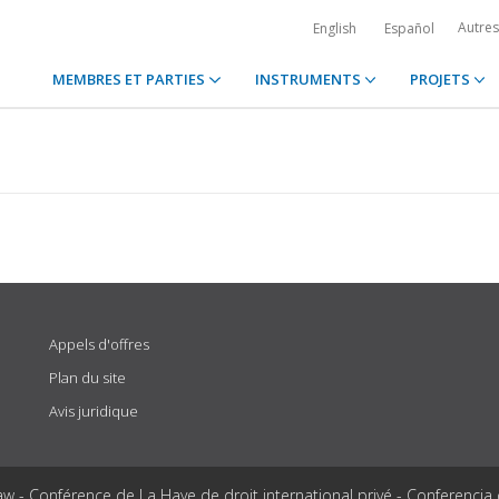
Autre
English
Español
MEMBRES ET PARTIES
INSTRUMENTS
PROJETS
Appels d'offres
Plan du site
Avis juridique
aw - Conférence de La Haye de droit international privé - Conferencia