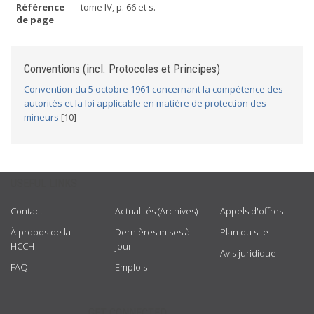
Référence
tome IV, p. 66 et s.
de page
Conventions (incl. Protocoles et Principes)
Convention du 5 octobre 1961 concernant la compétence des
autorités et la loi applicable en matière de protection des
mineurs
[10]
USEFUL LINKS
Contact
Actualités (Archives)
Appels d'offres
À propos de la
Dernières mises à
Plan du site
HCCH
jour
Avis juridique
FAQ
Emplois
GET CONNECTED