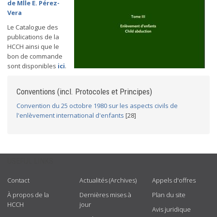
de Mlle E. Pérez-
Vera
Le Catalogue des
publications de la
HCCH ainsi que le
bon de commande
sont disponibles
ici
.
Conventions (incl. Protocoles et Principes)
Convention du 25 octobre 1980 sur les aspects civils de
l'enlèvement international d'enfants
[28]
USEFUL LINKS
Contact
Actualités (Archives)
Appels d'offres
À propos de la
Dernières mises à
Plan du site
HCCH
jour
Avis juridique