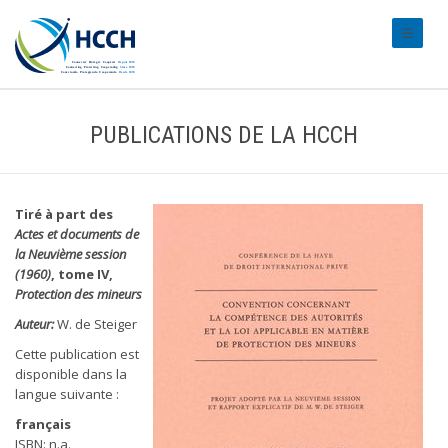
#transl
PUBLICATIONS DE LA HCCH
Tiré à part des
Actes et documents de
la Neuvième session
(1960)
, tome IV,
Protection des mineurs
Auteur:
W. de Steiger
Cette publication est
disponible dans la
langue suivante :
français
ISBN: n.a.