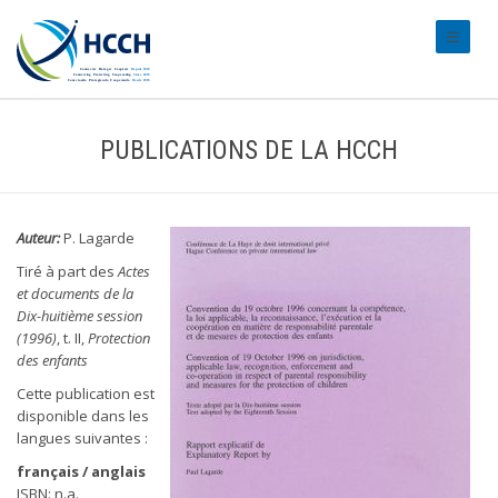
#transl
PUBLICATIONS DE LA HCCH
Auteur:
P. Lagarde
Tiré à part des
Actes
et documents de la
Dix-huitième session
(1996)
, t. II,
Protection
des enfants
Cette publication est
disponible dans les
langues suivantes :
français / anglais
ISBN: n.a.