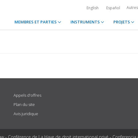
Autre
English
Español
MEMBRES ET PARTIES
INSTRUMENTS
PROJETS
Appels d'offres
Plan du site
Avis juridique
aw - Conférence de La Haye de droit international privé - Conferencia