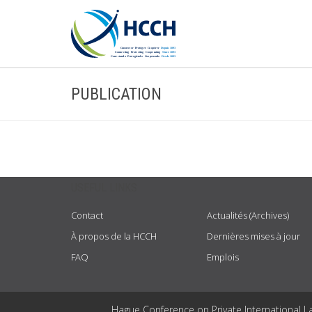
PUBLICATION
USEFUL LINKS
Contact
Actualités (Archives)
À propos de la HCCH
Dernières mises à jour
FAQ
Emplois
Hague Conference on Private International L