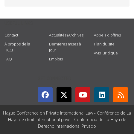
USEFUL LINKS
Contact
Actualités (Archives)
Appels d'offres
À propos de la
Dernières mises à
Plan du site
HCCH
jour
Avis juridique
FAQ
Emplois
GET CONNECTED
Hague Conference on Private International Law - Conférence de La
Haye de droit international privé - Conferencia de La Haya de
Derecho Internacional Privado