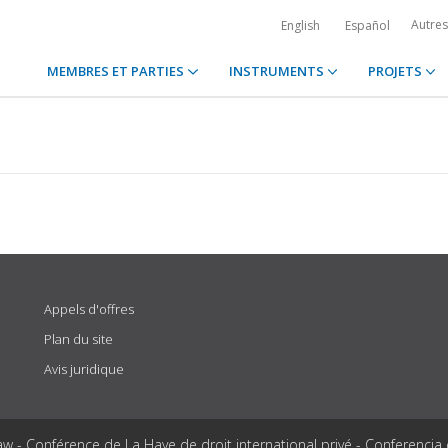
Autre
English
Español
MEMBRES ET PARTIES
INSTRUMENTS
PROJETS
Appels d'offres
Plan du site
Avis juridique
aw - Conférence de La Haye de droit international privé - Conferencia