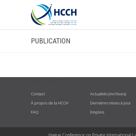
PUBLICATION
USEFUL LINKS
Contact
Actualités (Archives)
À propos de la HCCH
Dernières mises à jour
FAQ
Emplois
Hague Conference on Private International L