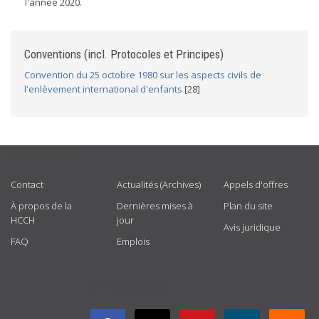
l'année 2020.
Conventions (incl. Protocoles et Principes)
Convention du 25 octobre 1980 sur les aspects civils de
l'enlèvement international d'enfants
[28]
USEFUL LINKS
Contact
Actualités (Archives)
Appels d'offres
À propos de la
Dernières mises à
Plan du site
HCCH
jour
Avis juridique
FAQ
Emplois
GET CONNECTED