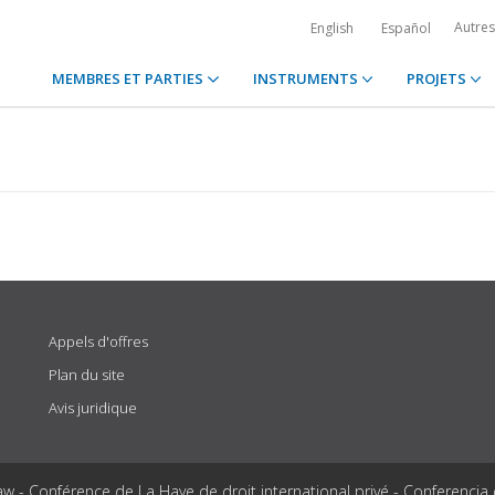
Autre
English
Español
MEMBRES ET PARTIES
INSTRUMENTS
PROJETS
Appels d'offres
Plan du site
Avis juridique
aw - Conférence de La Haye de droit international privé - Conferencia