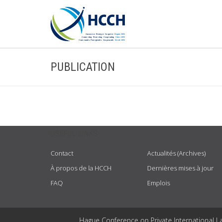
PUBLICATION
USEFUL LINKS
Contact
Actualités (Archives)
À propos de la HCCH
Dernières mises à jour
FAQ
Emplois
Hague Conference on Private International L