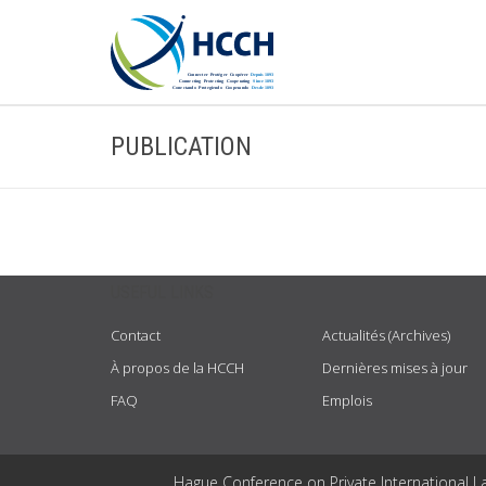
PUBLICATION
USEFUL LINKS
Contact
Actualités (Archives)
À propos de la HCCH
Dernières mises à jour
FAQ
Emplois
Hague Conference on Private International L