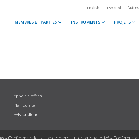
Autre
English
Español
MEMBRES ET PARTIES
INSTRUMENTS
PROJETS
Appels d'offres
Plan du site
Avis juridique
aw - Conférence de La Haye de droit international privé - Conferencia