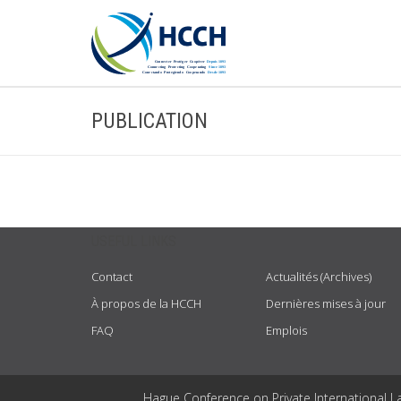
PUBLICATION
USEFUL LINKS
Contact
Actualités (Archives)
À propos de la HCCH
Dernières mises à jour
FAQ
Emplois
Hague Conference on Private International L