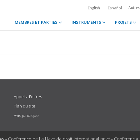
Autre
English
Español
MEMBRES ET PARTIES
INSTRUMENTS
PROJETS
Appels d'offres
Plan du site
Avis juridique
aw - Conférence de La Haye de droit international privé - Conferencia