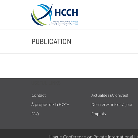
PUBLICATION
USEFUL LINKS
Contact
Actualités (Archives)
À propos de la HCCH
Dernières mises à jour
FAQ
Emplois
Hague Conference on Private International L