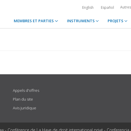
Autre
English
Español
MEMBRES ET PARTIES
INSTRUMENTS
PROJETS
Appels d'offres
Plan du site
Avis juridique
aw - Conférence de La Haye de droit international privé - Conferencia