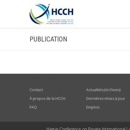
PUBLICATION
USEFUL LINKS
Contact
Actualités (Archives)
À propos de la HCCH
Dernières mises à jour
FAQ
Emplois
Hague Conference on Private International L