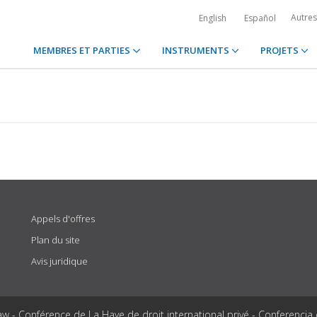
Autre
English
Español
MEMBRES ET PARTIES
INSTRUMENTS
PROJETS
Appels d'offres
Plan du site
Avis juridique
aw - Conférence de La Haye de droit international privé - Conferencia