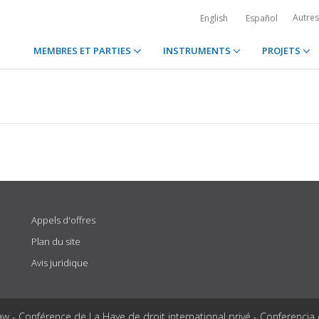
Autre
English
Español
MEMBRES ET PARTIES
INSTRUMENTS
PROJETS
Appels d'offres
Plan du site
Avis juridique
aw - Conférence de La Haye de droit international privé - Conferencia