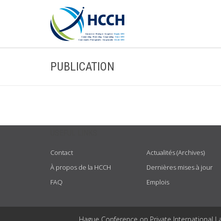
PUBLICATION
USEFUL LINKS
Contact
Actualités (Archives)
À propos de la HCCH
Dernières mises à jour
FAQ
Emplois
Hague Conference on Private International L