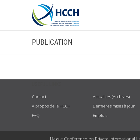
PUBLICATION
USEFUL LINKS
Contact
Actualités (Archives)
À propos de la HCCH
Dernières mises à jour
FAQ
Emplois
Hague Conference on Private International L