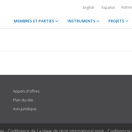
Autre
English
Español
MEMBRES ET PARTIES
INSTRUMENTS
PROJETS
Appels d'offres
Plan du site
Avis juridique
aw - Conférence de La Haye de droit international privé - Conferencia