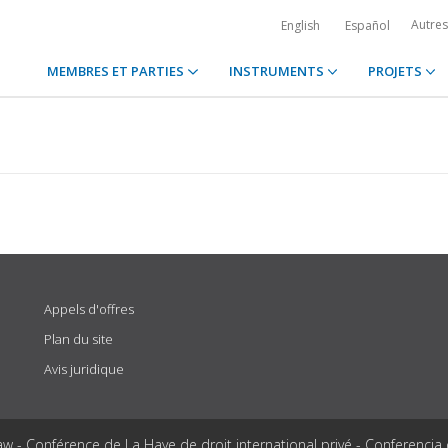
Autre
English
Español
MEMBRES ET PARTIES
INSTRUMENTS
PROJETS
Appels d'offres
Plan du site
Avis juridique
aw - Conférence de La Haye de droit international privé - Conferencia