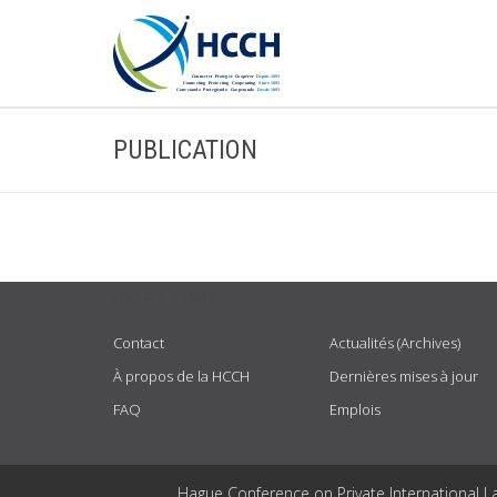
PUBLICATION
USEFUL LINKS
Contact
Actualités (Archives)
À propos de la HCCH
Dernières mises à jour
FAQ
Emplois
Hague Conference on Private International L