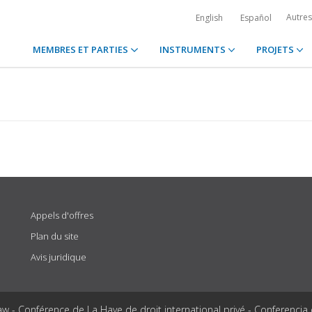
Autre
English
Español
MEMBRES ET PARTIES
INSTRUMENTS
PROJETS
Appels d'offres
Plan du site
Avis juridique
aw - Conférence de La Haye de droit international privé - Conferencia