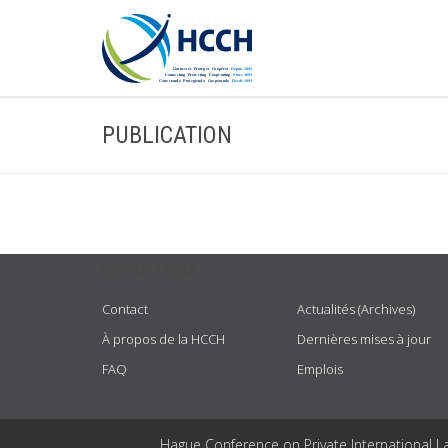
PUBLICATION
USEFUL LINKS
Contact
Actualités (Archives)
À propos de la HCCH
Dernières mises à jour
FAQ
Emplois
Hague Conference on Private International L