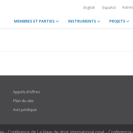
Autre
English
Español
MEMBRES ET PARTIES
INSTRUMENTS
PROJETS
Appels d'offres
Plan du site
Avis juridique
aw - Conférence de La Haye de droit international privé - Conferencia