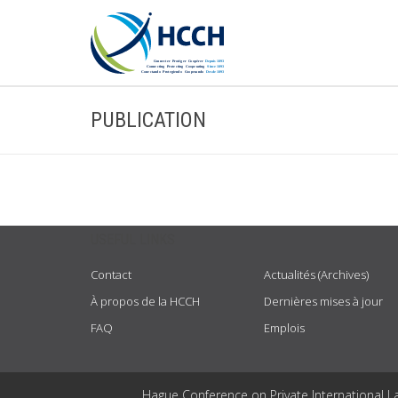
PUBLICATION
USEFUL LINKS
Contact
Actualités (Archives)
À propos de la HCCH
Dernières mises à jour
FAQ
Emplois
Hague Conference on Private International L