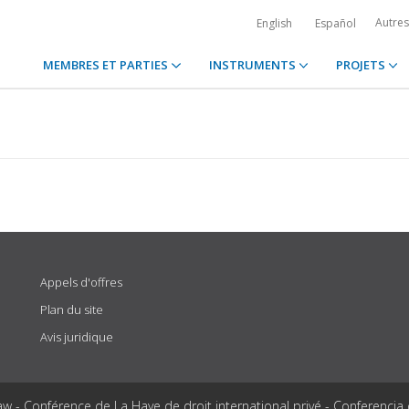
Autre
English
Español
MEMBRES ET PARTIES
INSTRUMENTS
PROJETS
Appels d'offres
Plan du site
Avis juridique
aw - Conférence de La Haye de droit international privé - Conferencia